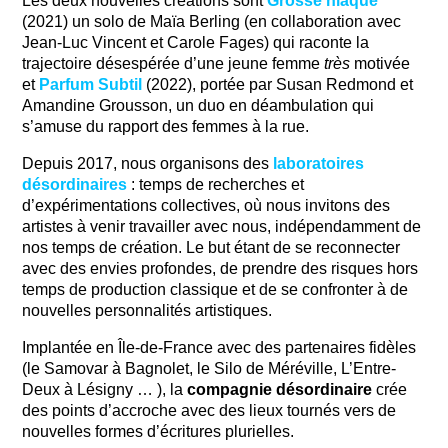
Les deux nouvelles créations sont 
Grosse niaque
(2021) un solo de Maïa Berling (en collaboration avec 
Jean-Luc Vincent et Carole Fages) qui raconte la 
trajectoire désespérée d’une jeune femme 
très
 motivée 
et 
Parfum Subtil
 (2022), portée par Susan Redmond et 
Amandine Grousson, un duo en déambulation qui 
s’amuse du rapport des femmes à la rue.
Depuis 2017, nous organisons des 
laboratoires 
désordinaires
 : temps de recherches et 
d’expérimentations collectives, où nous invitons des 
artistes à venir travailler avec nous, indépendamment de 
nos temps de création. Le but étant de se reconnecter 
avec des envies profondes, de prendre des risques hors 
temps de production classique et de se confronter à de 
nouvelles personnalités artistiques.
Implantée en Île-de-France avec des partenaires fidèles 
(le Samovar à Bagnolet, le Silo de Méréville, L’Entre-
Deux à Lésigny … ), la 
compagnie désordinaire
 crée 
des points d’accroche avec des lieux tournés vers de 
nouvelles formes d’écritures plurielles.